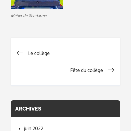
Métier de Gendarme
Navigation
Le collège
de
Fête du collège
l’article
ARCHIVES
juin 2022